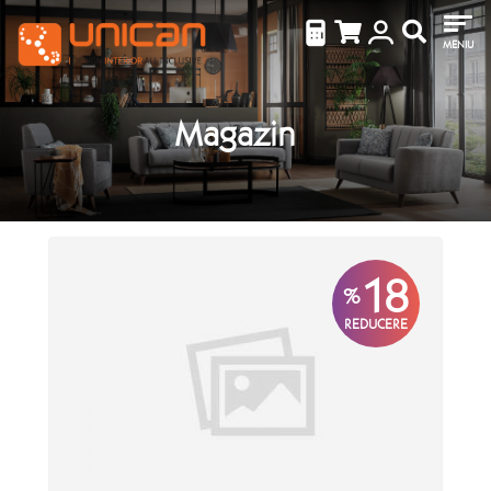
MENIU
Magazin
18
%
REDUCERE