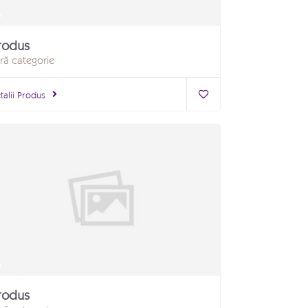
rodus
ră categorie
talii Produs
rodus