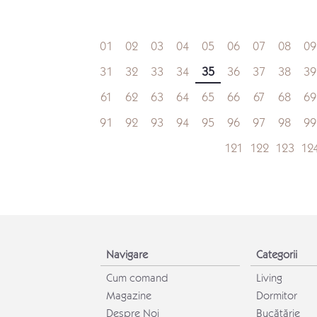
01
02
03
04
05
06
07
08
09
31
32
33
34
35
36
37
38
39
61
62
63
64
65
66
67
68
69
91
92
93
94
95
96
97
98
99
121
122
123
12
Navigare
Categorii
Cum comand
Living
Magazine
Dormitor
Despre Noi
Bucătărie