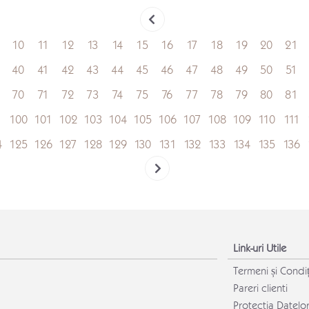
10
11
12
13
14
15
16
17
18
19
20
21
40
41
42
43
44
45
46
47
48
49
50
51
70
71
72
73
74
75
76
77
78
79
80
81
100
101
102
103
104
105
106
107
108
109
110
111
4
125
126
127
128
129
130
131
132
133
134
135
136
Link-uri Utile
Termeni și Condiț
Pareri clienti
Protectia Datelo