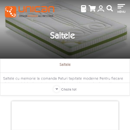
MENIU
Saltele
Saltele
Saltele cu memorie la comanda Paturi tapitate moderne Pentru fiecare
dintre modelele de paturi pe care Unican vi le pune la dispozitie, pe
langa formele de exceptie si extrem de moderne, designerii nostrii iau in
Citeste tot
calcul si confortul pe care aceste paturi le pun la dispozitia
dumneavoastra, noapte de noapte. Si pentru ca vrem ca serviciile pe
care vi le punem la dispozitie sa fie complete, iar achizitionarea unui
pat sa aduca in casa dumneavoastra gradul de relaxare de care
depinde randamentul de zi cu zi, Unican va pune acum la dispozitie
optiunea achizitionarii unei saltele care sa se raspunda intocmai
exigentelor si bugetului dumneavoastra. Iata de ce incepem o
colaborare de success cu Belona si Don Almohadon Don Almohadon