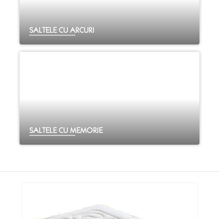
Compatibilitatea 100%. Colaborarea cu Don Almohadon s-a dovedit a fi
una de success datorita calitatii pe care o saltea cu memorie o pune la
dispozitia clientilor nostrii. Saltele Memory foam pentru cei ce-si doresc
o saltea dura care sa ofere support optim intregului corp, saltele
SALTELE CU ARCURI
Orthopedic conceputa pentru un somn sanatos, saltele Memory si
Memory Plus pentru cei ce-si doresc un somn sanatos si relaxant, saltele
Memory 6+14 pentru cei ce-si doresc sa se scufunde intr-o saltea moale
pentru a se cufunda cat mai rapid intr-un somn adanc si relaxant.
SALTELE CU MEMORIE