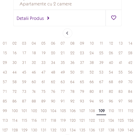
Apartamente cu 2 camere
Detalii Produs
01
02
03
04
05
06
07
08
09
10
11
12
13
14
15
16
17
18
19
20
21
22
23
24
25
26
27
28
29
30
31
32
33
34
35
36
37
38
39
40
41
42
43
44
45
46
47
48
49
50
51
52
53
54
55
56
57
58
59
60
61
62
63
64
65
66
67
68
69
70
71
72
73
74
75
76
77
78
79
80
81
82
83
84
85
86
87
88
89
90
91
92
93
94
95
96
97
98
99
100
101
102
103
104
105
106
107
108
109
110
111
112
113
114
115
116
117
118
119
120
121
122
123
124
125
126
127
128
129
130
131
132
133
134
135
136
137
138
139
140