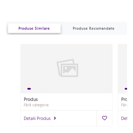
Produse Similare
Produse Recomandate
Produs
Produ
Fără categorie
Fără c
Detalii Produs
Detali