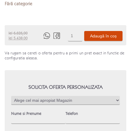
Fără categorie
Cantitate
lei
6.626,00
Adaugă în coș
Prețul
Prețul
Produs
lei
5.438,00
inițial
curent
este:
a
lei 5.438,00.
Va rugam sa cereti o oferta pentru a primi un pret exact in functie de
fost:
configuratia aleasa.
lei 6.626,00.
SOLICITA OFERTA PERSONALIZATA
Nume si Prenume
Telefon