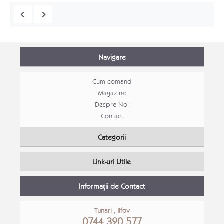
Navigare
Cum comand
Magazine
Despre Noi
Contact
Mobila Bucatarie open space Alina
Categorii
Mobila bucatarie moderna
Canap
Link-uri Utile
Detalii Produs
Detali
Informații de Contact
Tunari , Ilfov
0744 320 577