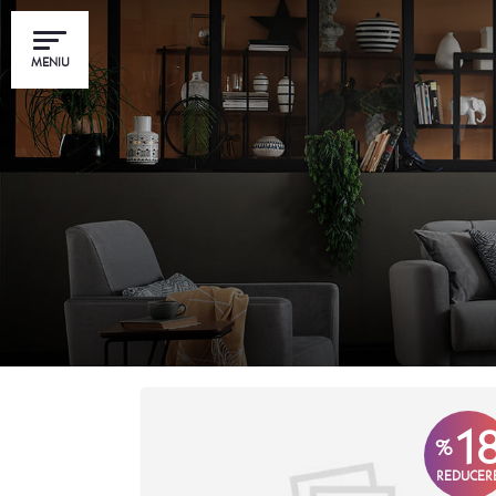
MENIU
1
%
REDUCER