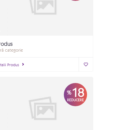
rodus
ră categorie
talii Produs
18
%
REDUCERE