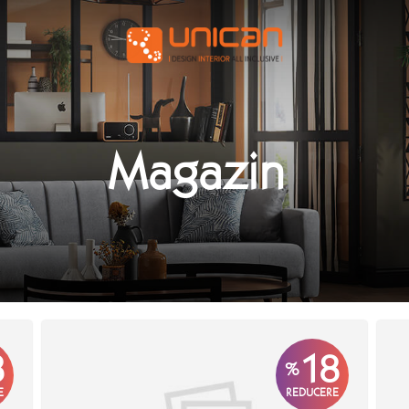
Magazin
8
18
%
E
REDUCERE