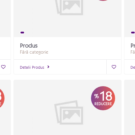
Produs
P
Fără categorie
Fă
Detalii Produs
De
8
18
%
E
REDUCERE