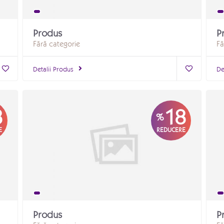
Produs
P
Fără categorie
Fă
Detalii Produs
De
8
18
%
E
REDUCERE
Produs
P