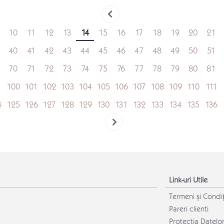
10
11
12
13
14
15
16
17
18
19
20
21
40
41
42
43
44
45
46
47
48
49
50
51
70
71
72
73
74
75
76
77
78
79
80
81
100
101
102
103
104
105
106
107
108
109
110
111
4
125
126
127
128
129
130
131
132
133
134
135
136
Link-uri Utile
Termeni și Condiț
Pareri clienti
Protectia Datelo