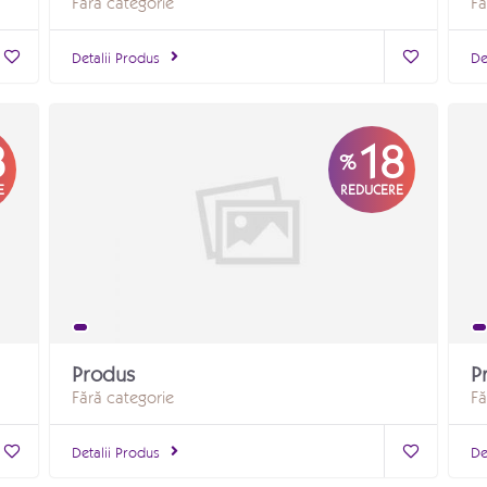
Fără categorie
Fă
Detalii Produs
De
8
18
%
E
REDUCERE
Produs
P
Fără categorie
Fă
Detalii Produs
De