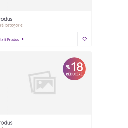
rodus
ră categorie
talii Produs
18
%
REDUCERE
rodus