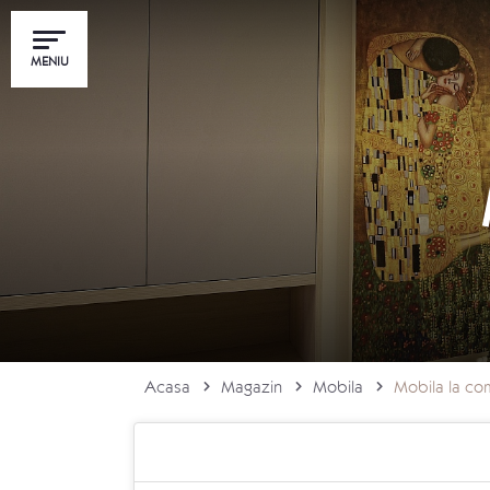
MENIU
Acasa
Magazin
Mobila
Mobila la c