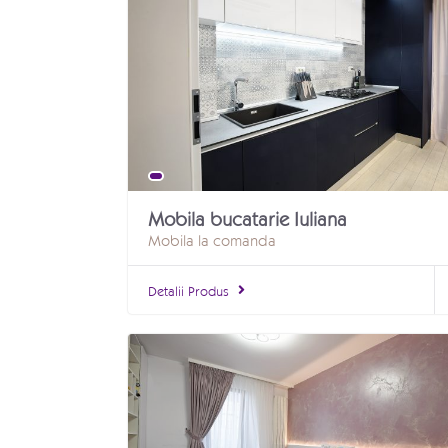
noastre, asigurându-ne că mobilierul rea
D
Indiferent de spațiul pe care doriți să-
zonele rezidențiale și comerciale:
Bucătării și electronice incorpor
Mobila bucatarie Iuliana
Mobila la comanda
Dressinguri și spații de depozitare
Detalii Produs
Dormitoare:
Creaț
Sufragerii și livingur
Camere de copii și tineret:
Personalizaț