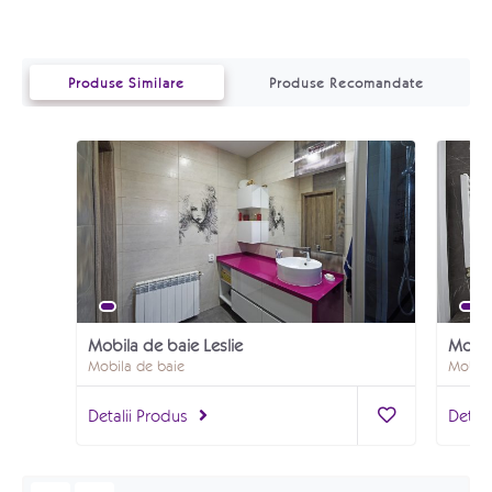
Produse Similare
Produse Recomandate
Mobila de baie Leslie
Mobil
Mobila de baie
Mobila
Detalii Produs
Detali