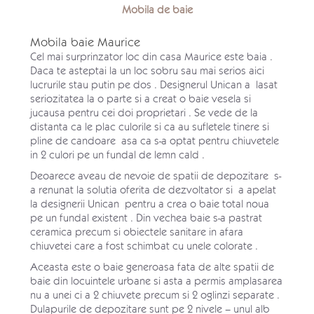
Mobila de baie
Mobila baie Maurice
Cel mai surprinzator loc din casa Maurice este baia .
Daca te asteptai la un loc sobru sau mai serios aici
lucrurile stau putin pe dos . Designerul Unican a lasat
seriozitatea la o parte si a creat o baie vesela si
jucausa pentru cei doi proprietari . Se vede de la
distanta ca le plac culorile si ca au sufletele tinere si
pline de candoare asa ca s-a optat pentru chiuvetele
in 2 culori pe un fundal de lemn cald .
Deoarece aveau de nevoie de spatii de depozitare s-
a renunat la solutia oferita de dezvoltator si a apelat
la designerii Unican pentru a crea o baie total noua
pe un fundal existent . Din vechea baie s-a pastrat
ceramica precum si obiectele sanitare in afara
chiuvetei care a fost schimbat cu unele colorate .
Aceasta este o baie generoasa fata de alte spatii de
baie din locuintele urbane si asta a permis amplasarea
nu a unei ci a 2 chiuvete precum si 2 oglinzi separate .
Dulapurile de depozitare sunt pe 2 nivele – unul alb