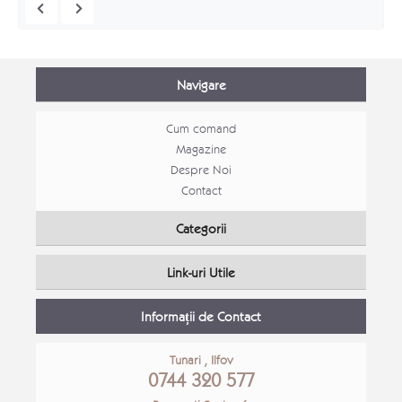
Navigare
Cum comand
Magazine
Despre Noi
Contact
Mobila tineret Stefan
Categorii
Mobila tineret
Link-uri Utile
Detalii Produs
Detali
Informații de Contact
Tunari , Ilfov
0744 320 577