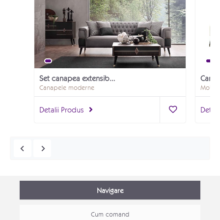
Set canapea extensibila Diamond
Canapele moderne
Mobila 
Detalii Produs
Detali
Navigare
Cum comand