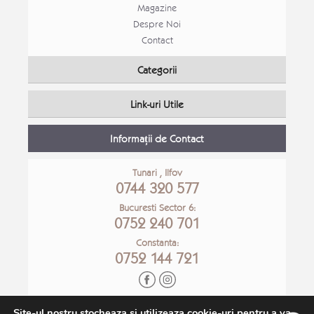
Magazine
Despre Noi
Contact
Mobila Bucatarie open space Alina
Mobila
Categorii
Mobila bucatarie moderna
Mobila
Link-uri Utile
Detalii Produs
Detali
Informații de Contact
Tunari , Ilfov
0744 320 577
Bucuresti Sector 6:
0752 240 701
Constanta:
0752 144 721
Site-ul nostru stocheaza si utilizeaza cookie-uri pentru a va