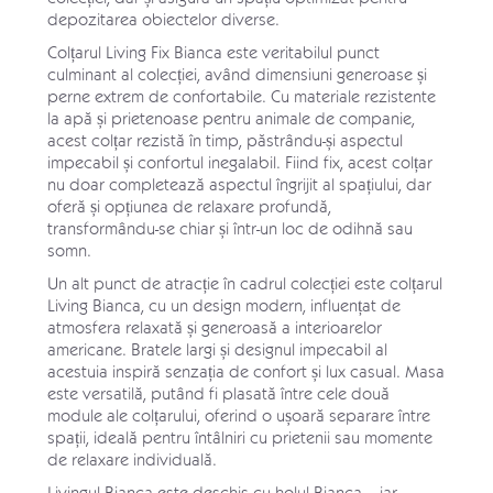
depozitarea obiectelor diverse.
Colțarul Living Fix Bianca este veritabilul punct
culminant al colecției, având dimensiuni generoase și
perne extrem de confortabile. Cu materiale rezistente
la apă și prietenoase pentru animale de companie,
acest colțar rezistă în timp, păstrându-și aspectul
impecabil și confortul inegalabil. Fiind fix, acest colțar
nu doar completează aspectul îngrijit al spațiului, dar
oferă și opțiunea de relaxare profundă,
transformându-se chiar și într-un loc de odihnă sau
somn.
Un alt punct de atracție în cadrul colecției este colțarul
Living Bianca, cu un design modern, influențat de
atmosfera relaxată și generoasă a interioarelor
americane. Bratele largi și designul impecabil al
acestuia inspiră senzația de confort și lux casual. Masa
este versatilă, putând fi plasată între cele două
module ale colțarului, oferind o ușoară separare între
spații, ideală pentru întâlniri cu prietenii sau momente
de relaxare individuală.
Livingul Bianca este deschis cu
holul Bianca
– iar