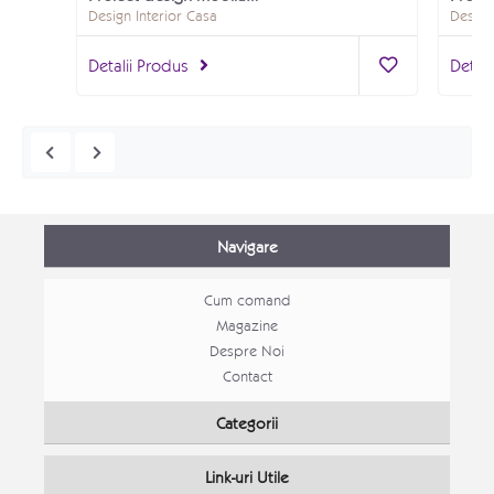
Design Interior Casa
Design
Detalii Produs
Detali
Navigare
Cum comand
Magazine
Despre Noi
Contact
Set canapele Loft extensibile
Categorii
Canapele moderne
Link-uri Utile
Detalii Produs
Detali