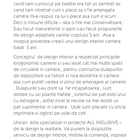
cand l-am cunoscut pe baietel era tot un zambet iar
cand l-am intrebat cum ii place sa ii fie amenajata
camera mi-a raspus ca lui ii place asa cum e acum .
Deci o misiune dificila – iata o fire mai conservatoare .
S-au facut masuratorile si apoi s-au facut propunerile
de design adaptate varstei copilului 5 ani . Asa a
inceput povestea crearii unui design interior camera
baiat 5 ani .
Conceptul de design interior a respectat principiile
erogonomiei camerei si s-au lasat cat mai multe spatii
de circulatie in camera , pentru costructia dulapurilor
de depozitare s-a folosit si nisa existenta in camera
asa cum puteti vedea in plnul de amenajare al camerei
. Dulapurile s-au dorit sa fie incapatoarea , sunt
dotate cu usi pliante
Hafele
, sistemul de pat este unul
cu extragere , astfel incat la nevoie sa mai existe un
pat suplimentar in camera . Usile sunt placate cu sticla
imprimata si oglinzi pe usile de colt .
Unican este specializat in proiecte ALL INCLUSIVE –
de la design la realitate. Va punem la dsipozitie
serviciu de design interior, mobila la comanda, vopsea