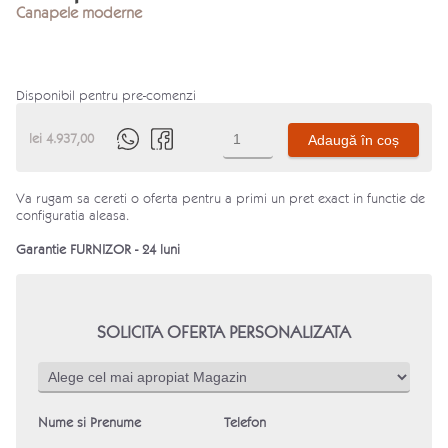
Canapele moderne
Disponibil pentru pre-comenzi
Cantitate
lei
4.937,00
Adaugă în coș
Canapea
extensibila
dubla
Venera
Va rugam sa cereti o oferta pentru a primi un pret exact in functie de
configuratia aleasa.
Garantie FURNIZOR - 24 luni
SOLICITA OFERTA PERSONALIZATA
Nume si Prenume
Telefon