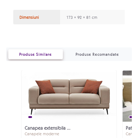
Dimensiuni
173 × 92 × 81 cm
Produse Similare
Produse Recomandate
Canapea extensibila dubla Larina
Canapele moderne
Canap