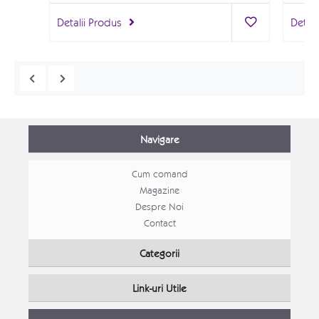
Detalii Produs
Detali
Navigare
Cum comand
Magazine
Despre Noi
Contact
Mobila Bucatarie open space Alina
Mobila
Categorii
Mobila bucatarie moderna
Mobila
Link-uri Utile
Detalii Produs
Detali