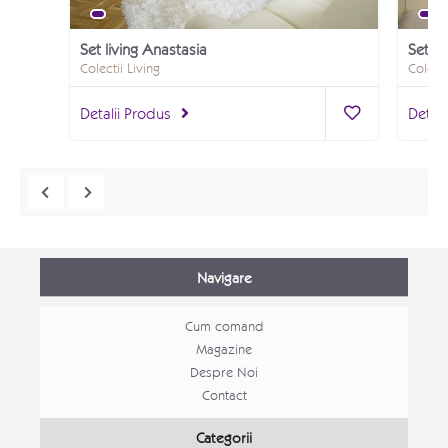
Set living Anastasia
Colectii Living
Colecti
Detalii Produs
Detali
Navigare
Cum comand
Magazine
Despre Noi
Contact
Mobila tineret Stefan
Categorii
PROMOVATE