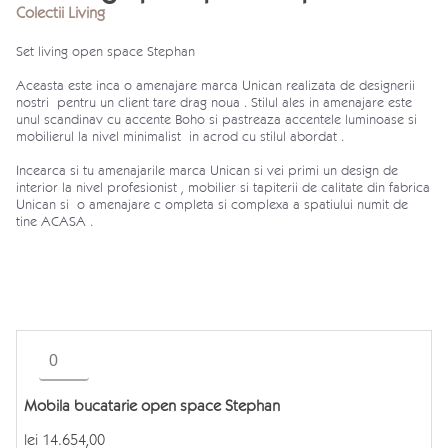
Colectii Living
Set living open space Stephan
Aceasta este inca o amenajare marca Unican realizata de designerii
nostri pentru un client tare drag noua . Stilul ales in amenajare este
unul scandinav cu accente Boho si pastreaza accentele luminoase si
mobilierul la nivel minimalist in acrod cu stilul abordat .
Incearca si tu amenajarile marca Unican si vei primi un design de
interior la nivel profesionist , mobilier si tapiterii de calitate din fabrica
Unican si o amenajare c ompleta si complexa a spatiului numit de
tine ACASA .
Cantitate
Mobila
bucatarie
Mobila bucatarie open space Stephan
open
space
lei
14.654,00