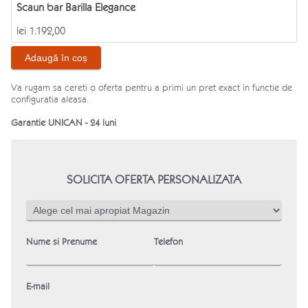
Scaun bar Barilla Elegance
Barilla
Elegance
lei
1.192,00
Adaugă în coș
Va rugam sa cereti o oferta pentru a primi un pret exact in functie de
configuratia aleasa.
Garantie UNICAN - 24 luni
SOLICITA OFERTA PERSONALIZATA
Nume si Prenume
Telefon
E-mail