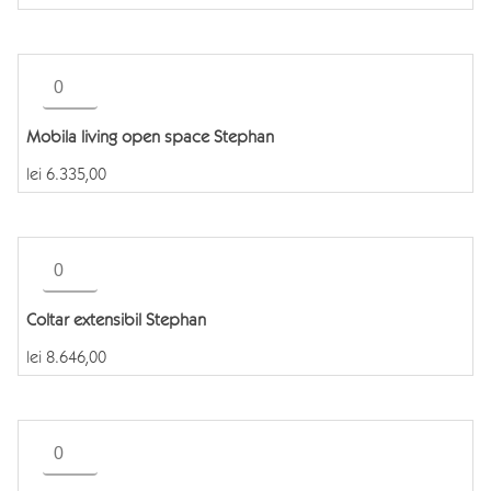
Stephan
Cantitate
Mobila
living
Mobila living open space Stephan
open
space
lei
6.335,00
Stephan
Cantitate
Coltar
extensibil
Coltar extensibil Stephan
Stephan
lei
8.646,00
Cantitate
Scaun
bar