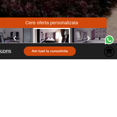
Cere oferta personalizata
i GDPR
.
Am luat la cunostinta
ormitor Ramona
moderna la comanda
 o solutie pentru un dormitor lung si ingust
 comanda este solutia ideala pentru astfel