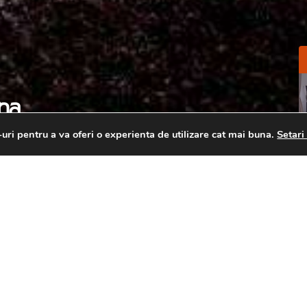
na
-uri pentru a va oferi o experienta de utilizare cat mai buna.
Setar
na la comanda
Mobila dormitor Ramona
Mobila d
Mobila dormitor 
Unican va prezinta
. Mobila creata la