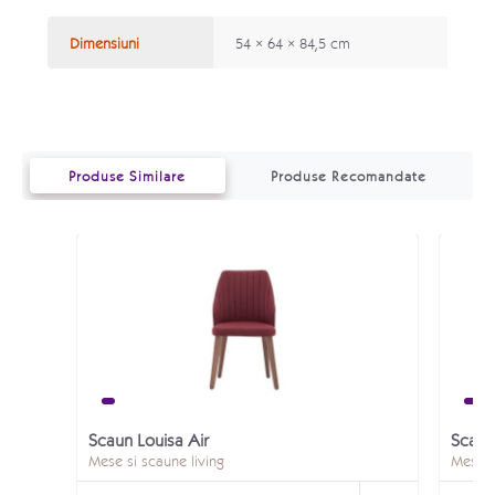
Dimensiuni
54 × 64 × 84,5 cm
Produse Similare
Produse Recomandate
Scaun Louisa Air
Scaun
Mese si scaune living
Mese s