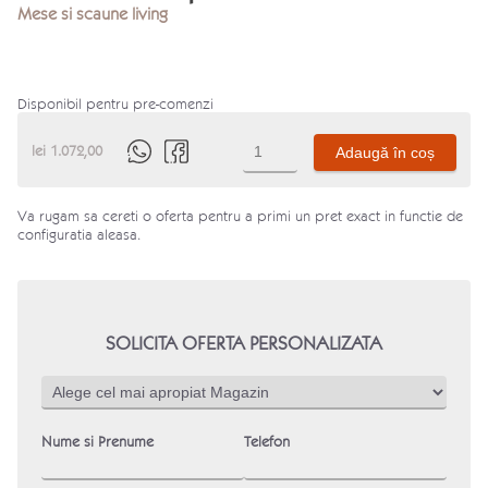
Mese si scaune living
Disponibil pentru pre-comenzi
Cantitate
lei
1.072,00
Adaugă în coș
Scaun
Brita
-
picior
Va rugam sa cereti o oferta pentru a primi un pret exact in functie de
metalic
configuratia aleasa.
SOLICITA OFERTA PERSONALIZATA
Nume si Prenume
Telefon