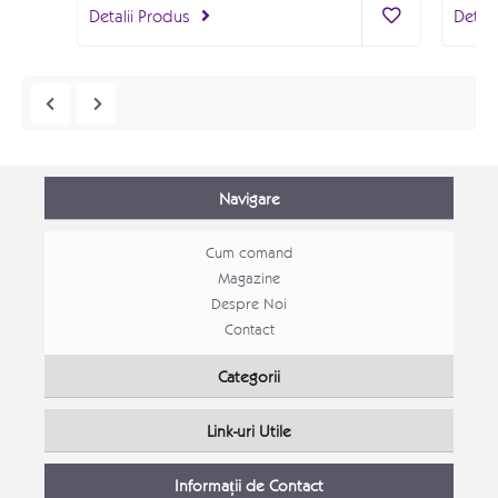
Detalii Produs
Detali
Navigare
Cum comand
Magazine
Despre Noi
Contact
Mobila Bucatarie open space Alina
Mobila
Categorii
Mobila bucatarie moderna
Mobila
Link-uri Utile
Detalii Produs
Detali
Informații de Contact