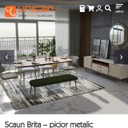
MENIU
Scaun Brita – picior metalic