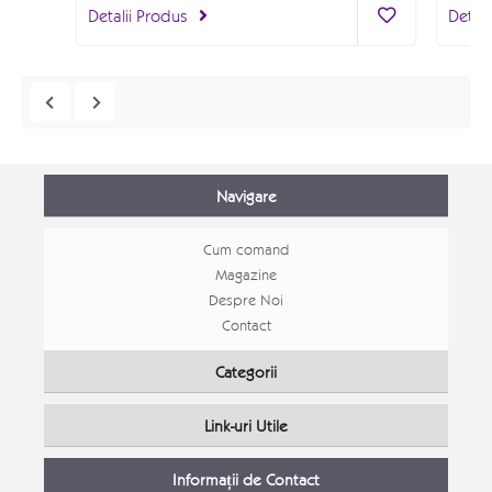
Detalii Produs
Detali
Navigare
Cum comand
Magazine
Despre Noi
Contact
Set canapele Loft extensibile
Mobila
Categorii
PROMOVATE
PROM
Link-uri Utile
Detalii Produs
Detali
Informații de Contact