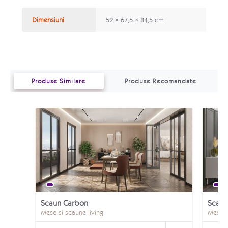
Dimensiuni
52 × 67,5 × 84,5 cm
Produse Similare
Produse Recomandate
Scaun Carbon
Mese si scaune living
Mese s