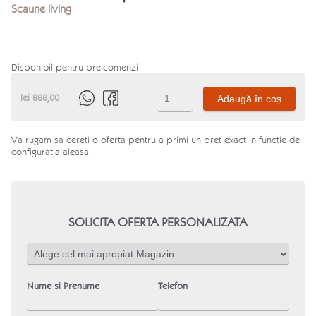
Scaune living
Disponibil pentru pre-comenzi
Cantitate
lei
888,00
Adaugă în coș
Scaun
Brita
-
picior
Va rugam sa cereti o oferta pentru a primi un pret exact in functie de
lemn
configuratia aleasa.
SOLICITA OFERTA PERSONALIZATA
Nume si Prenume
Telefon