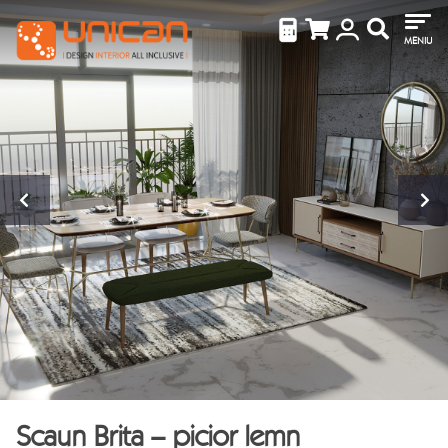
MENIU
Scaun Brita – picior lemn