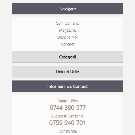
Navigare
Cum comand
Magazine
Despre Noi
Contact
Set canapele Loft extensibile
Categorii
Canapele moderne
Link-uri Utile
Detalii Produs
Detali
Informații de Contact
Tunari , Ilfov
0744 320 577
Bucuresti Sector 6:
0752 240 701
Constanta: