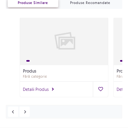
Produse Similare
Produse Recomandate
Produs
Produ
Fără categorie
Fără c
Detalii Produs
Detali