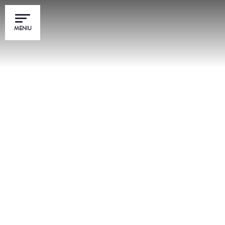
MENIU