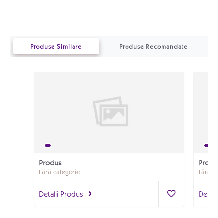
Produse Similare
Produse Recomandate
Produs
Produ
Fără categorie
Fără c
Detalii Produs
Detali