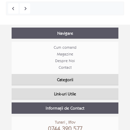
Navigare
Cum comand
Magazine
Despre Noi
Contact
Mobila tineret Stefan
Categorii
Mobila tineret
Link-uri Utile
Detalii Produs
Detali
Informații de Contact
Tunari , Ilfov
0744 320 577