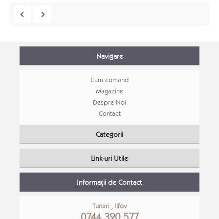
Navigare
Cum comand
Magazine
Despre Noi
Contact
Set canapele Loft extensibile
Mobila
Categorii
Canapele moderne
Mobila
Link-uri Utile
Detalii Produs
Detali
Informații de Contact
Tunari , Ilfov
0744 320 577