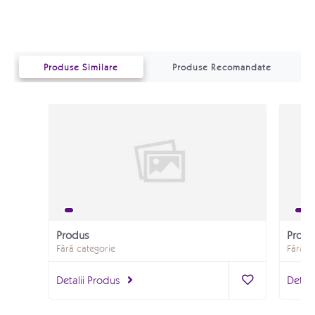
Produse Similare
Produse Recomandate
Produs
Produ
Fără categorie
Fără c
Detalii Produs
Detali