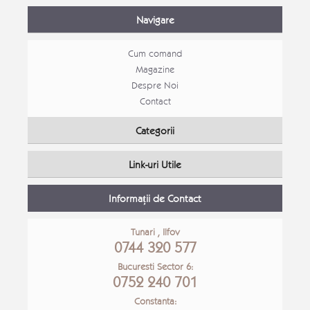
Navigare
Cum comand
Magazine
Despre Noi
Contact
Mobila tineret Stefan
Categorii
Mobila tineret
Link-uri Utile
Detalii Produs
Detali
Informații de Contact
Tunari , Ilfov
0744 320 577
Bucuresti Sector 6:
0752 240 701
Constanta: