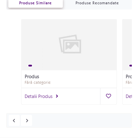
Produse Similare
Produse Recomandate
Produs
Produ
Fără categorie
Fără c
Detalii Produs
Detali