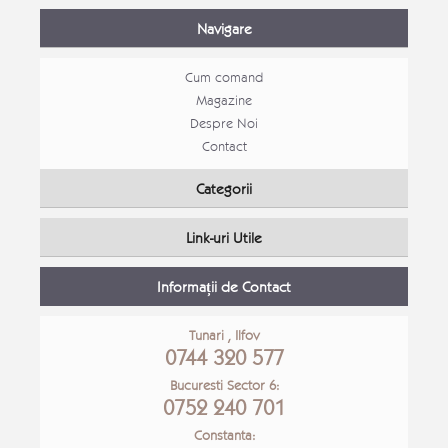
Navigare
Cum comand
Magazine
Despre Noi
Contact
Set canapele Loft extensibile
Categorii
Canapele moderne
PROM
Link-uri Utile
Detalii Produs
Detali
Informații de Contact
Tunari , Ilfov
0744 320 577
Bucuresti Sector 6:
0752 240 701
Constanta: