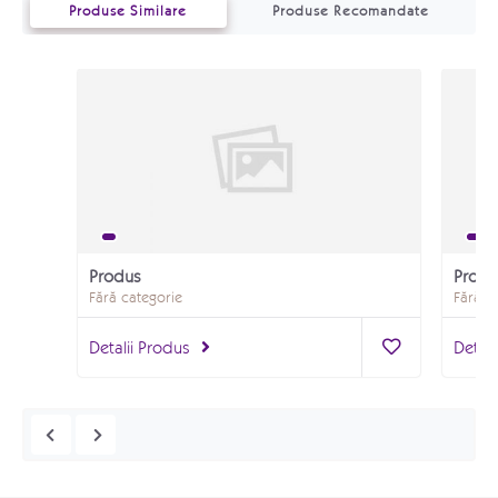
Produse Similare
Produse Recomandate
Produs
Produ
Fără categorie
Fără c
Detalii Produs
Detali