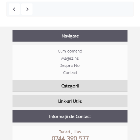
Navigare
Cum comand
Magazine
Despre Noi
Contact
Mobila tineret Stefan
Categorii
PROMOVATE
PROM
Link-uri Utile
Detalii Produs
Detali
Informații de Contact
Tunari , Ilfov
0744 320 577