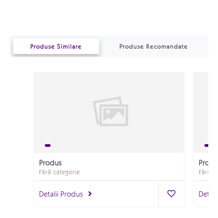
Produse Similare
Produse Recomandate
Produs
Produ
Fără categorie
Fără c
Detalii Produs
Detali