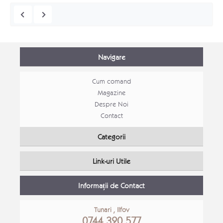
Navigare
Cum comand
Magazine
Despre Noi
Contact
Mobila Bucatarie open space Alina
Mobila
Categorii
Mobila bucatarie moderna
Mobila
Link-uri Utile
Detalii Produs
Detali
Informații de Contact
Tunari , Ilfov
0744 320 577