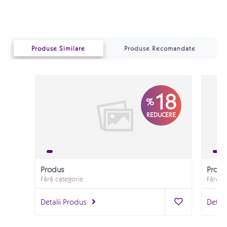
Produse Similare
Produse Recomandate
18
%
REDUCERE
Produs
Produ
Fără categorie
Fără c
Detalii Produs
Detali