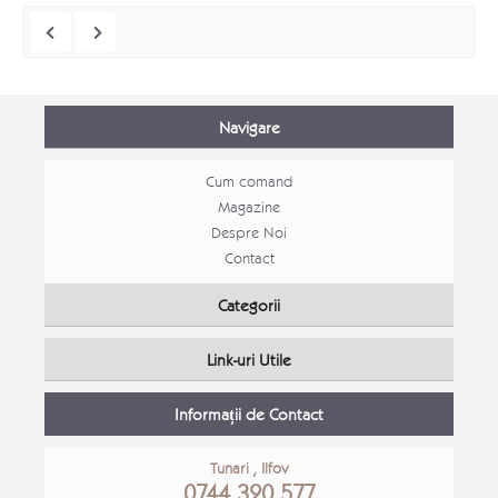
Navigare
Cum comand
Magazine
Despre Noi
Contact
Mobila Bucatarie open space Alina
Mobila
Categorii
PROMOVATE
Mobila
Link-uri Utile
Detalii Produs
Detali
Informații de Contact
Tunari , Ilfov
0744 320 577