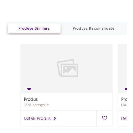
Produse Similare
Produse Recomandate
Produs
Produ
Fără categorie
Fără c
Detalii Produs
Detali