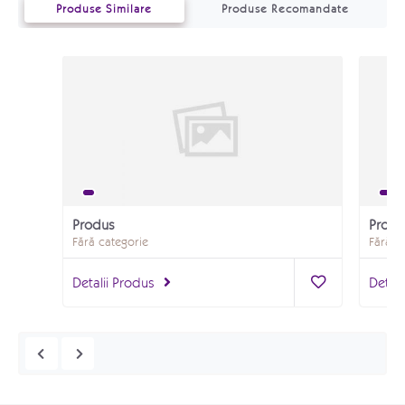
Produse Similare
Produse Recomandate
Produs
Produ
Fără categorie
Fără c
Detalii Produs
Detali