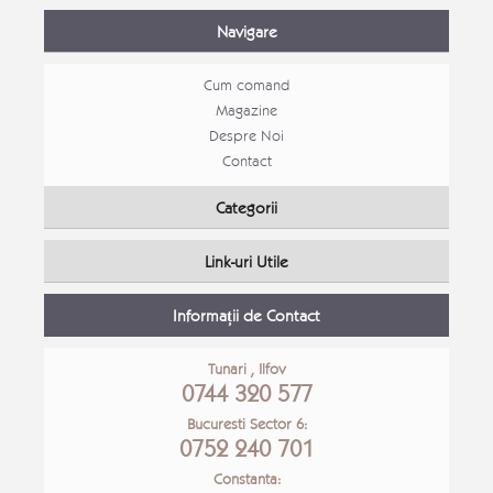
Navigare
Cum comand
Magazine
Despre Noi
Contact
Set canapele Loft extensibile
Mobila
Categorii
PROMOVATE
Mobila
Link-uri Utile
Detalii Produs
Detali
Informații de Contact
Tunari , Ilfov
0744 320 577
Bucuresti Sector 6:
0752 240 701
Constanta: