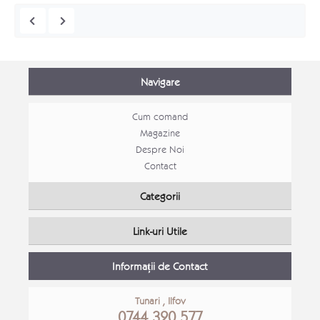
Navigare
Cum comand
Magazine
Despre Noi
Contact
Set canapele Loft extensibile
Mobila
Categorii
Canapele moderne
Mobila
Link-uri Utile
Detalii Produs
Detali
Informații de Contact
Tunari , Ilfov
0744 320 577