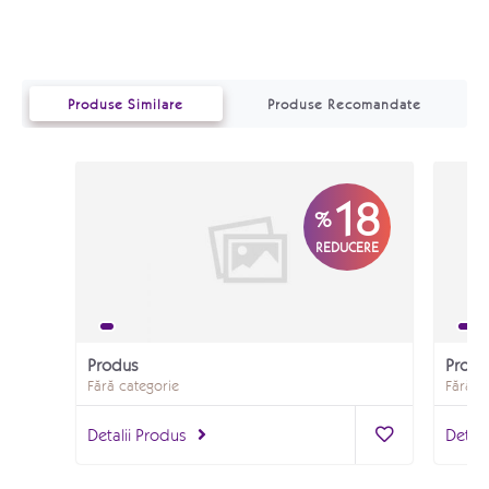
Produse Similare
Produse Recomandate
18
%
REDUCERE
Produs
Produ
Fără categorie
Fără c
Detalii Produs
Detali