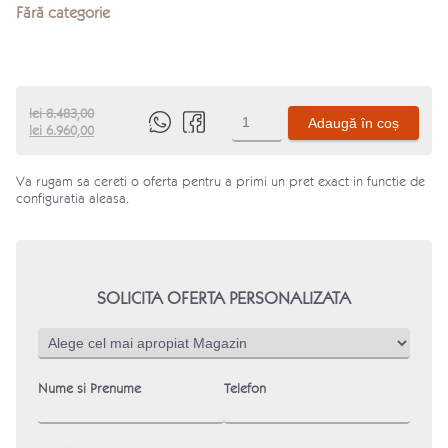
Fără categorie
Cantitate
lei
8.483,00
Adaugă în coș
Prețul
Prețul
Produs
lei
6.960,00
inițial
curent
este:
a
lei 6.960,00.
Va rugam sa cereti o oferta pentru a primi un pret exact in functie de
fost:
configuratia aleasa.
lei 8.483,00.
SOLICITA OFERTA PERSONALIZATA
Nume si Prenume
Telefon