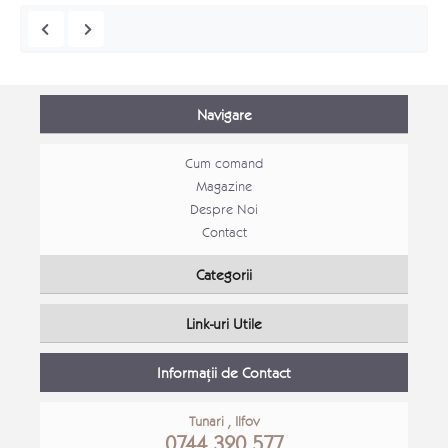
Navigare
Cum comand
Magazine
Despre Noi
Contact
Mobila tineret Stefan
Categorii
Mobila tineret
Canap
Link-uri Utile
Detalii Produs
Detali
Informații de Contact
Tunari , Ilfov
0744 320 577