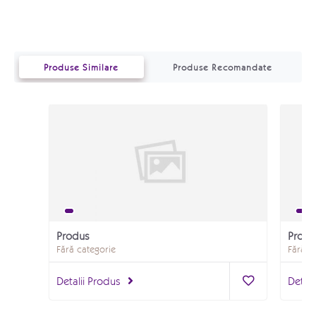
Produse Similare
Produse Recomandate
Produs
Produ
Fără categorie
Fără c
Detalii Produs
Detali