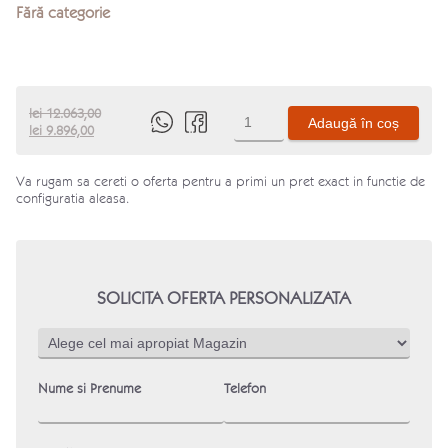
Fără categorie
Cantitate
lei
12.063,00
Adaugă în coș
Prețul
Prețul
Produs
lei
9.896,00
inițial
curent
este:
a
lei 9.896,00.
Va rugam sa cereti o oferta pentru a primi un pret exact in functie de
fost:
configuratia aleasa.
lei 12.063,00.
SOLICITA OFERTA PERSONALIZATA
Nume si Prenume
Telefon