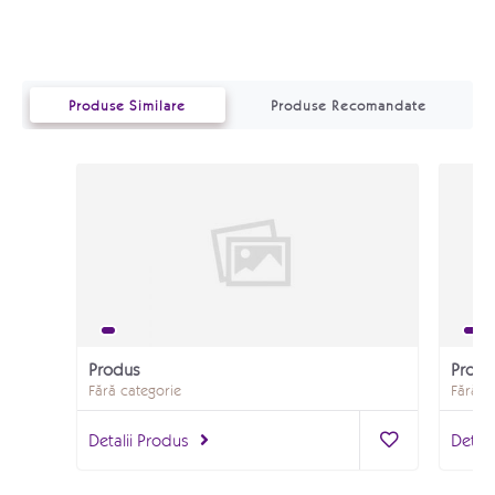
Produse Similare
Produse Recomandate
Produs
Produ
Fără categorie
Fără c
Detalii Produs
Detali