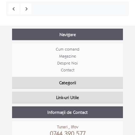
Navigare
Cum comand
Magazine
Despre Noi
Contact
Mobila Bucatarie open space Alina
Mobila
Categorii
Mobila bucatarie moderna
PROM
Link-uri Utile
Detalii Produs
Detali
Informații de Contact
Tunari , Ilfov
0744 320 577