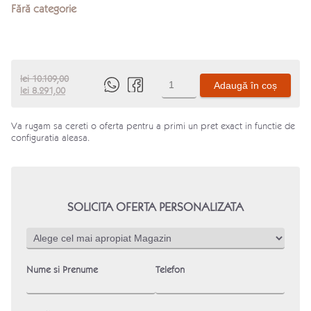
Fără categorie
Cantitate
lei
10.109,00
Adaugă în coș
Prețul
Prețul
Produs
lei
8.291,00
inițial
curent
este:
a
lei 8.291,00.
Va rugam sa cereti o oferta pentru a primi un pret exact in functie de
fost:
configuratia aleasa.
lei 10.109,00.
SOLICITA OFERTA PERSONALIZATA
Nume si Prenume
Telefon