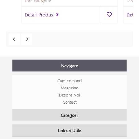
Fără categorie
Fără c
Detalii Produs
Detali
Navigare
Cum comand
Magazine
Despre Noi
Contact
Mobila tineret Stefan
Categorii
Mobila tineret
Link-uri Utile
Detalii Produs
Detali