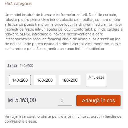
Fără categorie
Un model inspirat de frumusetea formelor naturii. Detaliile curbate,
folosite pentru prima data intr-o colectie de mobilier, confera o nota
artistica ce poate transforma orice locuinta dintr-un mediu al formelor
geometrice rigide intr-un spatiu de locuit confortabil, plin de caldura si
relaxare. SENSE introduce o inovatie neconventionala care
intentioneaza sa readuca famecul clasic de acasa si sa creeze un loc
de odihna unde putem evada din ritmul alert al vietii moderne. Alege
cu incredere patul Sense pentru un somn linistit si odihnitor.
Saltea
: 140x200
Anulează
140x200
160x200
180x200
Cantitate
lei
5.163,00
Adaugă în coș
Pat
Sense
Va rugam sa cereti o oferta pentru a primi un pret exact in functie de
configuratia aleasa.