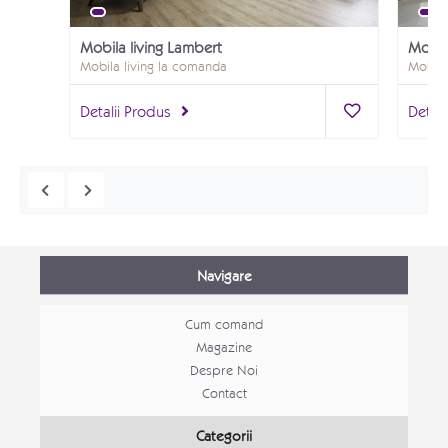
Mobila living Lambert
Mobil
Mobila living la comanda
Mobila
Detalii Produs
Detali
Navigare
Cum comand
Magazine
Despre Noi
Contact
Mobila Bucatarie open space Alina
Categorii
Mobila bucatarie moderna
Canap